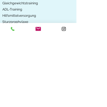
Gleichgewichtstraining
ADL-Training
Hilfsmittelversorgung
Sturzprophylaxe
Jetzt Termin vereinbaren
Adresse
Ergotherapie Höterkes
Moerser Straße 30
40667 Meerbusch-Büderich
Kontakt
ergotherapie.hoeterkes@outlook.de
+49 162 964 2495